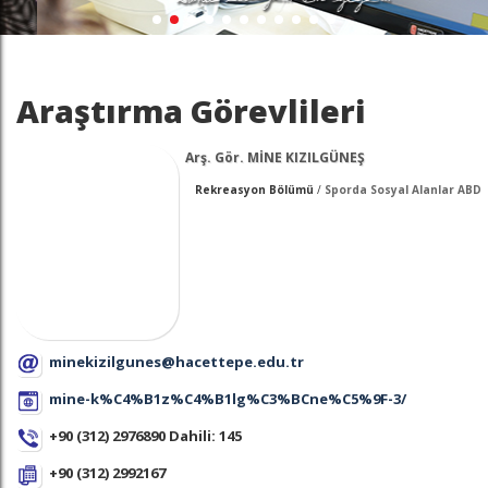
Araştırma Görevlileri
Arş. Gör. MİNE KIZILGÜNEŞ
Rekreasyon Bölümü
/
Sporda Sosyal Alanlar ABD
minekizilgunes@hacettepe.edu.tr
mine-k%C4%B1z%C4%B1lg%C3%BCne%C5%9F-3/
+90 (312) 2976890 Dahili: 145
+90 (312) 2992167