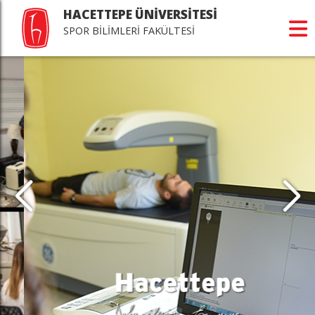
HACETTEPE ÜNİVERSİTESİ
SPOR BİLİMLERİ FAKÜLTESİ