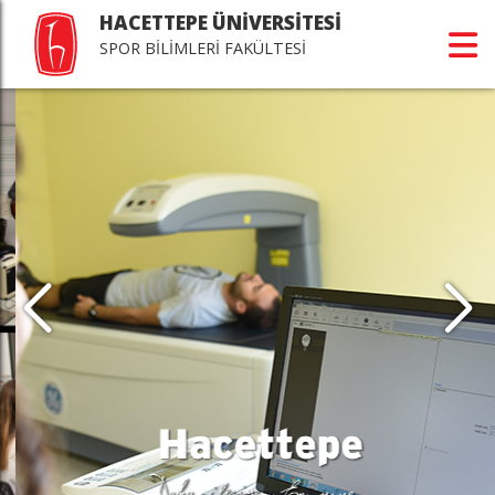
HACETTEPE ÜNİVERSİTESİ
SPOR BİLİMLERİ FAKÜLTESİ