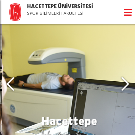
HACETTEPE ÜNİVERSİTESİ
SPOR BİLİMLERİ FAKÜLTESİ