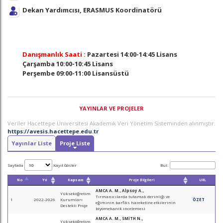
Dekan Yardımcısı, ERASMUS Koordinatörü
Danışmanlık Saati :
Pazartesi 14:00-14:45 Lisans
Çarşamba 10:00-10:45 Lisans
Perşembe 09:00-11:00 Lisansüstü
YAYINLAR VE PROJELER
Veriler Hacettepe Üniversitesi Akademik Veri Yönetim Sisteminden alınmıştır.
https://avesis.hacettepe.edu.tr
Yayınlar Liste
Proje Liste
Sayfada
Kayıt Göster
Bul:
No
Yıl
Kapsam
Proje Bilgileri
URL
AMCA A. M., Alpsoy A.,
Yükseköğretim
Tırmanıcılarda tutamak derinliği ve
1
2022-2026
Kurumları
ÖZET
eğiminin barfiks hareketine etkilerinin
Destekli Proje
biyomekanik incelemesi
AMCA A. M., SMİTH N.,
Yükseköğretim