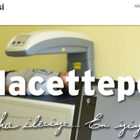
Sİ
AN