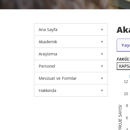
Ak
Ana Sayfa
Akademik
Yay
Araştırma
FAKÜL
Personel
KAPS
Mevzuat ve Formlar
12
Hakkında
10
8
PROJE SAYISI
6
4