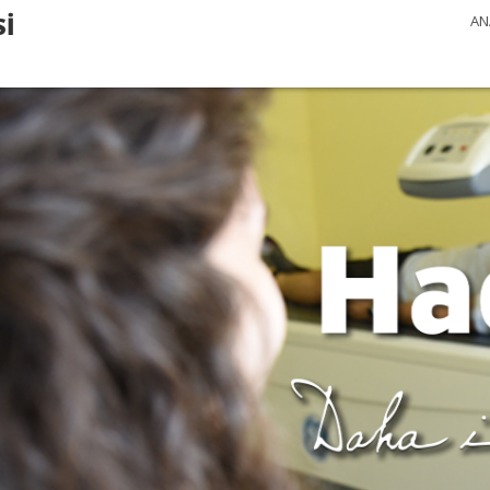
Sİ
AN